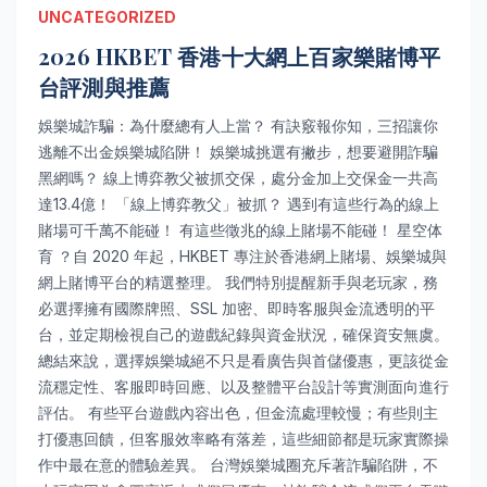
UNCATEGORIZED
2026 HKBET 香港十大網上百家樂賭博平
台評測與推薦
娛樂城詐騙：為什麼總有人上當？ 有訣竅報你知，三招讓你
逃離不出金娛樂城陷阱！ 娛樂城挑選有撇步，想要避開詐騙
黑網嗎？ 線上博弈教父被抓交保，處分金加上交保金一共高
達13.4億！ 「線上博弈教父」被抓？ 遇到有這些行為的線上
賭場可千萬不能碰！ 有這些徵兆的線上賭場不能碰！ 星空体
育 ？自 2020 年起，HKBET 專注於香港網上賭場、娛樂城與
網上賭博平台的精選整理。 我們特別提醒新手與老玩家，務
必選擇擁有國際牌照、SSL 加密、即時客服與金流透明的平
台，並定期檢視自己的遊戲紀錄與資金狀況，確保資安無虞。
總結來說，選擇娛樂城絕不只是看廣告與首儲優惠，更該從金
流穩定性、客服即時回應、以及整體平台設計等實測面向進行
評估。 有些平台遊戲內容出色，但金流處理較慢；有些則主
打優惠回饋，但客服效率略有落差，這些細節都是玩家實際操
作中最在意的體驗差異。 台灣娛樂城圈充斥著詐騙陷阱，不