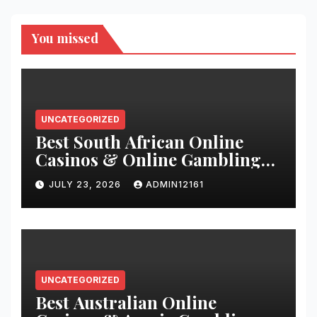
You missed
UNCATEGORIZED
Best South African Online
Casinos & Online Gambling
Guide 2025
JULY 23, 2026
ADMIN12161
UNCATEGORIZED
Best Australian Online